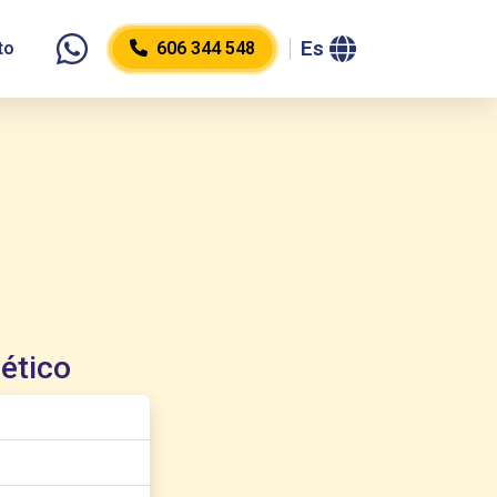
Es
to
606 344 548
Icono whatsapp
ético