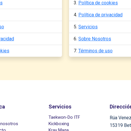
os
Política de cookies
Política de privacidad
so
Servicios
vacidad
Sobre Nosotros
okies
Términos de uso
ca
Servicios
Direcció
Taekwon-Do ITF
Rúa Venez
 nosotros
Kickboxing
15319 Be
cto
Krav Maga